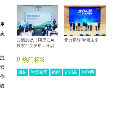
用
形态
云栖2025 | 阿里云AI
元力觉醒 智领未来
搜索年度发布：开启
Agent时代，重构搜索
新范式
祯捷
//
热门标签
化云
服装
智慧家居
纺织
纺织品
物联网
协作
突破