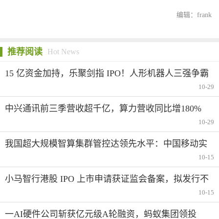
编辑：frank
推荐阅读
Hot News
15 亿资金加持，乐聚剑指 IPO！人形机器人三强争霸
赛悬念再升级
10-29
中兴通讯前三季营收超千亿，算力营收同比增180%
10-29
我国超大规模智算集群管控达领先水平：中国移动实
现智算万卡池在长周期训练场景持续稳定运行
10-15
小马智行港股 IPO 上市申请获证监会备案，拟发行不
超过 1.02 亿普通股
10-15
一AI硬件公司斩获亿元级A轮融资，蚂蚁集团领投