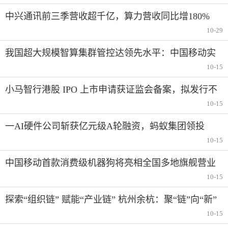
中兴通讯前三季营收超千亿，算力营收同比增180%
10-29
我国超大规模智算集群管控达领先水平：中国移动实
现智算万卡池在长周期训练场景持续稳定运行
10-15
小马智行港股 IPO 上市申请获证监会备案，拟发行不
超过 1.02 亿普通股
10-15
一AI硬件公司斩获亿元级A轮融资，蚂蚁集团领投
10-15
中国移动首款消费级机器狗将亮相全国多地旗舰营业
厅
10-15
探索“组织链” 赋能“产业链” 杭州余杭：聚“链”向“新”
赋能“人工智能+”
10-15