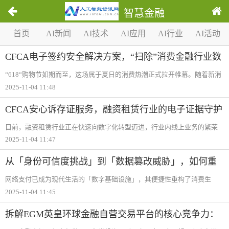
智慧金融
1
首页
AI新闻
AI技术
AI应用
AI行业
AI活动
/
0
CFCA电子签约安全解决方案，“扫除”消费金融行业数
字化转型后顾之忧
“618“购物节如期而至，这场属于夏日的消费热潮正式拉开帷幕。随着新消
费模式的涌现和消费主力的迭代，信用交易成为了当下热络的消费选择。
2025-11-04 11:48
相比银行信贷业务，互联网消费贷更加方便、快捷、低门槛，因此消费金
融业务也广
CFCA安心诉存证服务，融资租赁行业的电子证据守护
者
目前，融资租赁行业正在快速向数字化转型迈进，行业内线上业务的繁荣
发展，使得电子数据在交易出现司法纠纷时所起到的作用愈发重要。在数
2025-11-04 11:47
字时代的司法实践中，电子数据取证日益成为关键环节，然而其合法性与
有效性的问题也
从「身份可信度挑战」到「数据篡改威胁」，如何重
塑第三方支付安全防线？
网络支付已成为现代生活的「数字基础设施」，其便捷性重构了消费生
态，但伴随而来的安全考验已演变为潜在风险——从身份认证的「可信度
2025-11-04 11:45
挑战」到业务合规的「穿透式监管压力」，从交易数据的「全链路篡改威
胁」
拆解EGM英皇环球金融自营交易平台的核心竞争力：
它凭什么吸引交易员？