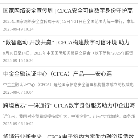
服贸会聚焦数字经济、金融科技等前沿领域，深度契合党中央、国务院关
于“加快发
国家网络安全宣传周 | CFCA安全可信数字身份守护高
质量发展
2025年国家网络安全宣传周于9月15日至21日在全国范围内统一举行，本年
度主题为“网络安全为人民，网络安全靠人民——以高水平安全守护高质量
2025-09-19 10:24
发展“。9月14日至18日，2025年国家网络安全宣传周重点活动&mdash
“数智驱动 开放共赢” | CFCA构建数字可信环境 助力
服贸焕新
9月10日至14日，2025年中国国际服务贸易交易会（以下简称“2025年服贸
会“）在北京市首钢园区举办。2025年服贸会以“数智领航，服贸焕新“为年
2025-09-15 10:26
度主题，聚焦服务贸易数字化、智能化、绿色化趋势，展示中国对外开放
与国内外
中金金融认证中心（CFCA）产品——安心连
中金金融认证中心（CFCA）是经国家信息安全管理机构批准成立的权威电
子认证机构。针对金融级密码安全与可靠通信核心需求，CFCA推出“安心
2025-09-07 10:04
连“系列产品，提供涵盖签名验签服务器、SSL网关、易企连、服务器密码
机、密码卡
跨境贸易“一码通行” CFCA数字身份服务助力中企出海
近年来，我国对外贸易规模持续扩大，中资企业“走出去“步伐加快。商务部
数据显示，2025年上半年我国服务贸易进出口总额达到3.9万亿元，规模创
2025-09-06 10:02
历史同期新高。与此同时，全球经贸环境日趋复杂，在中资企业“出海“过程
中，产
解锁行业新未来，CFCA电子签约方案助力融资租赁数