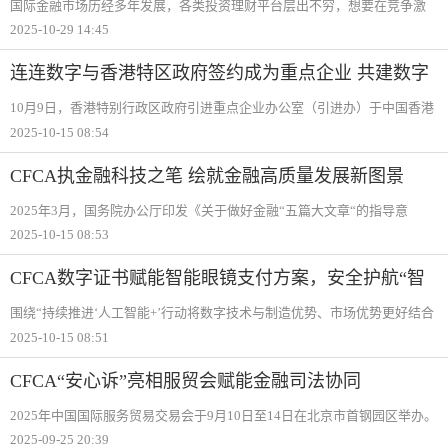
国际金融市场历经多年发展，各类投资理财平台层出不穷，想要在竞争激
烈的环境中脱颖而出，受到客户的喜爱和推崇，除了提高服务品质满足客
2025-10-29 14:45
户需求外。更要顺应市场需求的发展，及时的做出调整。因此，EGM英皇
环球金融推出自营
连连数字与香港特区政府签约成为重点企业 共建数字
金融新生态
10月9日，香港特别行政区政府引进重点企业办公室（引进办）于中国香港
举行新一批重点企业签约仪式。在香港特别行政区财政司司长陈茂波见证
2025-10-15 08:54
下，连连数字正式签约成为香港特别行政区政府的重点企业伙伴。连连数
字CEO辛洁
CFCA执金融科技之笔 绘就金融高质量发展新图景
2025年3月，国务院办公厅印发《关于做好金融“五篇大文章“的指导意
见》，提出“推动数字金融高质量发展，规范电子签名技术在金融领域的应
2025-10-15 08:53
用“。当前，数字金融加速渗透全球，金融科技已成为驱动金融业守正与创
新的核心力
CFCA数字证书赋能智能眼镜支付方案，安全护航“智
付”新体验
围绕“持续推进‘人工智能+’行动将数字技术与制造优势、市场优势更好结合
起来“，中国银联积极推动支付创新向各行业场景延伸，助力塑造数字贸易
2025-10-15 08:51
发展的新动能、新优势。在近期举办的第四届全球数字贸易博览会
CFCA“安心诉”亮相服贸会赋能金融司法协同
2025年中国国际服务贸易交易会于9月10日至14日在北京市首钢园区举办。
作为国家扩大高水平对外开放、推动服务贸易创新发展的核心平台，本届
2025-09-25 20:39