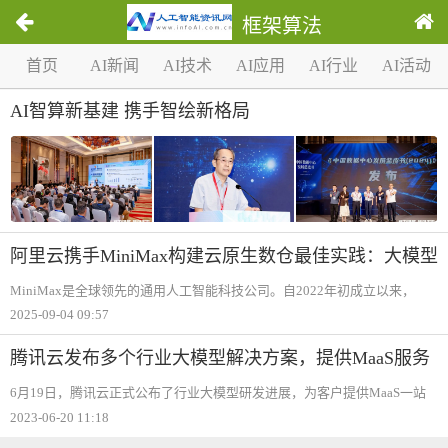
框架算法
1
首页
AI新闻
AI技术
AI应用
AI行业
AI活动
/
0
AI智算新基建 携手智绘新格局
阿里云携手MiniMax构建云原生数仓最佳实践：大模型
时代的 Data + AI 数据处理平台
MiniMax是全球领先的通用人工智能科技公司。自2022年初成立以来，
MiniMax以“与所有人共创智能“为使命，致力于推动人工智能科技前沿发
2025-09-04 09:57
展，实现通用人工智能(AGI）。MiniMax自主研发了一系列多模态通用大
模型，包括MiniM
腾讯云发布多个行业大模型解决方案，提供MaaS服务
6月19日，腾讯云正式公布了行业大模型研发进展，为客户提供MaaS一站
式服务，帮助客户生成专属大模型和提供相关应用。据了解，腾讯云全新
2023-06-20 11:18
公布MaaS全景图，依托腾讯云TI平台打造行业大模型精选商店，为企业客