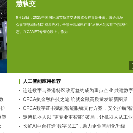
慧轨交
9月18日，2025中国国际城市轨道交通展览会在青岛开幕。展会现场，
众多智慧城轨创新成果亮相，全景呈现城轨产业“从技术到应用”的完整生
态。在CAMET专项论坛上，作为...
人工智能应用推荐
连连数字与香港特区政府签约成为重点企业 共建数
数
金融新生态
CFCA执金融科技之笔 绘就金融高质量发展新图景
守护
CFCA数字证书赋能智能眼镜支付方案，安全护航“智
重塑
付”新体验
遨博机器人以 “更专业更智能” 破局，让机器人从工
：
向生活
长虹AI中台打造“数字员工”，助力企业智能化升级