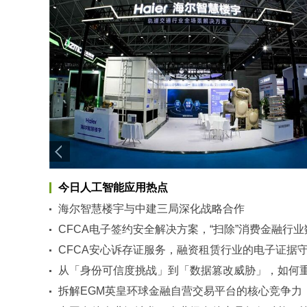
今日人工智能应用热点
海尔智慧楼宇与中建三局深化战略合作
CFCA电子签约安全解决方案，“扫除”消费金融行业
字化转型后顾之忧
CFCA安心诉存证服务，融资租赁行业的电子证据
者
从「身份可信度挑战」到「数据篡改威胁」，如何
第三方支付安全防线？
拆解EGM英皇环球金融自营交易平台的核心竞争力