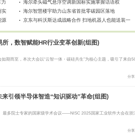
算力
海尔牵头磁气悬浮空调新国标实施掌握话语权
创实
海尔智慧楼宇助力山东省首批零碳园区落地
能源
京东与科沃斯达成战略合作 扫地机器人也能送装一
体！
交易所，数智赋能HR行业变革创新(组图)
会如期而至，本次大会以“云智一体・碳硅共生”为核心主题，吸引了来自5
分享
现未来引领半导体智造“知识驱动”革命(组图)
模、最多院士专家的国家级学术会议——NISC 2025国家工业软件大会在浙
分享