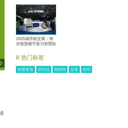
2025城市轨交展：海
尔智慧楼宇发力智慧轨
交
//
热门标签
智慧家居
纺织品
物联网
服装
纺织
字
业走