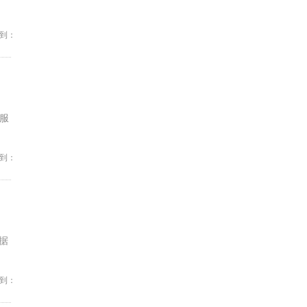
到：
，服
到：
据
到：