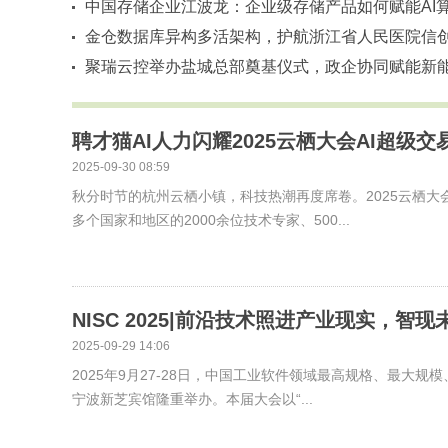
它凭什么吸引交易员？
中国存储企业江波龙：企业级存储产品如何赋能AI
升级
金仓数据库异构多活架构，护航浙江省人民医院信
践
聚瑞云控举办盐城总部奠基仪式，政企协同赋能新
汽车生态
聘才猫AI人力闪耀2025云栖大会AI超级
2025-09-30 08:59
秋分时节的杭州云栖小镇，科技热潮再度席卷。2025云栖大
多个国家和地区的2000余位技术专家、500...
NISC 2025|前沿技术照进产业现实，智
2025-09-29 14:06
2025年9月27-28日，中国工业软件领域最高规格、最大规
宁波新芝宾馆隆重举办。本届大会以“...