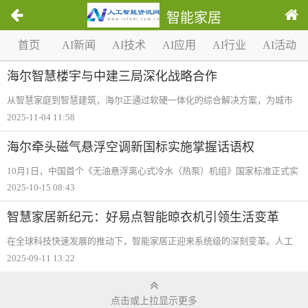
智能家居
1
首页
AI新闻
AI技术
AI应用
AI行业
AI活动
/
0
海尔智慧楼宇与中建三局深化战略合作
从智慧家庭到智慧建筑，海尔正通过软硬一体化的综合解决方案，为城市
居民提供一种新型的生活方式。10月31日，2025世界智能产业博览会在武
2025-11-04 11:58
汉举办。现场，三翼鸟展区不仅有自由对话的智慧家庭体验区，还特设了
绿色低碳的智慧
海尔牵头磁气悬浮空调新国标实施掌握话语权
10月1日，中国首个《无油悬浮离心式冷水（热泵）机组》国家标准正式实
施。这也标志着，磁气悬浮中央空调不再遵循传统水机标准，从试验方
2025-10-15 08:43
法、能效等级、噪声、振动等维度，大幅提升参数限值，实现规范化发
展。而牵头这一标
智慧家居新纪元：好易点智能晾衣机引领生活变革
在全球科技快速发展的推动下，智能家居正迎来系统级的深刻变革。人工
智能大模型、物联网和边缘计算的突破，使家居设备从单一自动化向全屋
2025-09-11 13:22
智能转型，带来更加便捷、高效的生活方式。全球智能家居市场正处于高
速发展期，预
点击或上拉显示更多