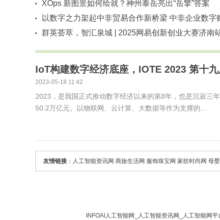
发关注
XOps 新图景如何绘就？神州泰岳亮出“岳擎”答案
以数字之力架起中非贸易合作新桥梁 中非企业数字
能交流会
群英荟萃，智汇泉城 | 2025网易创新创业大赛济南
决赛圆满收官！
IoT构建数字经济底座，IOTE 2023 第
2023-05-18 11:42
2023，是我国正式推动数字经济以来的第8年，也是沉寂三年
50.2万亿元。以物联网、云计算、大数据等作为支撑的...
友情链接
：
人工智能资讯网
商旅生活网
服饰珠宝网
家纺时尚网
母婴
INFOAI
人工智能网
_
人工智能资讯网
_
人工智能网
平