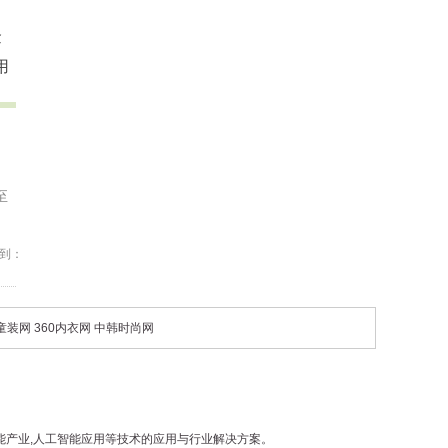
金
用
至
到：
0童装网
360内衣网
中韩时尚网
工智能产业,人工智能应用等技术的应用与行业解决方案。