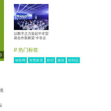
以数字之力架起中非贸
易合作新桥梁 中非企
业数字赋能交流会
//
热门标签
物联网
智慧家居
纺织
服装
纺织品
境
坛