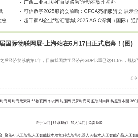
广西工业互联网“百场路演”活动在钦州举办
赋
可信数字2025服贸会前瞻：CFCA亮相服贸会 展示
站总
融可信数字身份应用
超千家AI企业“智汇”鹏城 2025 AGIC深圳（国际）通
人工智能大会暨产业博览会启幕
十九届国际物联网展·上海站在5月17日正式启幕！(图)
之后经济复苏的第1年，目前我国数字经济占GDP比重已达41.5%，规模
分享
时尚网
时尚元素网
56物联网
华衣网
纺服网
品牌时尚网
服装时尚网
纺服资本圈
36
关于我们
|
联系我们
|
加入我们
|
免责条款
台_聚焦AI,人工智能,人工智能技术,智能科技,智能机器人,AI技术,人工智能产品,人