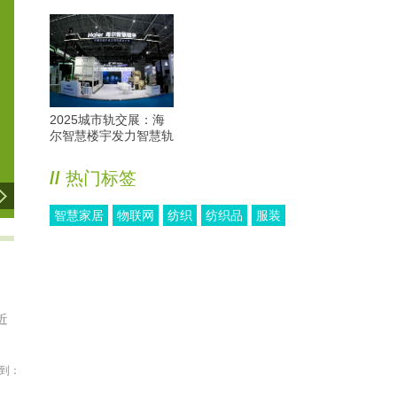
2025城市轨交展：海
尔智慧楼宇发力智慧轨
交
//
热门标签
智慧家居
物联网
纺织
纺织品
服装
近
到：