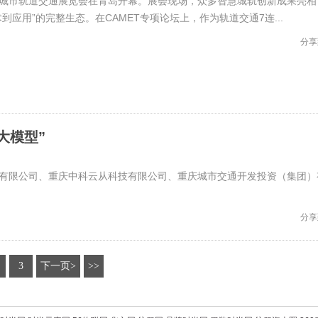
国国际城市轨道交通展览会在青岛开幕。展会现场，众多智慧城轨创新成果亮相
到应用”的完整生态。在CAMET专项论坛上，作为轨道交通7连...
分享
大模型”
份有限公司、重庆中科云从科技有限公司、重庆城市交通开发投资（集团）
分享
3
下一页>
>>