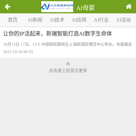
AI母婴
1
首页
AI新闻
AI技术
AI应用
AI行业
AI活动
/
0
让你的IP活起来，新端智能打造AI数字生命体
10月15日-17日，CLE 中国授权展将在上海新国际博览中心举办。本届展会
展览面积超65000 平米，吸引国内外2600+全品类IP/机构参展，南京新端智
2025-10-18 09:35
能科技有限公司亮相CLE中国授权展W3D22展位，带来AI数字科技新范
式。新端智能以
点击或上拉显示更多