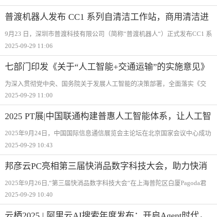
本次大会以“共筑生态“数融未来“为主题，汇聚政府机构、数据交易所、科
研院所
普渡机器人发布 CC1 系列自清洁工作站，商用清洁进
入全栈智能时代
9月23 日，深圳市普渡科技有限公司（简称“普渡机器人“）正式发布CC1 系
列自清洁工作站。该工作站适配PUDU CC1 及CC1 Pro 清洁机器人系列产
2025-09-29 11:06
品，是全球商用服务机器人行业首款全流程自主自清洁工作站，重新定义
无人智能
七部门印发《关于“人工智能+交通运输”的实施意见》
为深入贯彻党中央、国务院关于发展人工智能的决策部署，全面落实《交
通强国建设纲要》《国家综合立体交通网规划纲要》和《国务院关于深入
2025-09-29 11:00
实施“人工智能+“行动的意见》，加快推动人工智能在交通运输领域规模化
创新应用
2025 PT展|中国联通构建普惠人工智能体系，让人工智
能更简单
2025年9月24日，中国国际信息通信展览会主论坛在北京国家会议中心成功
举办。中国联通数据科学与人工智能研究院首席科学家、联通数据智能有
2025-09-29 10:43
限公司副总经理廉士国出席会议并做了《构建普惠人工智能体系，让人工
智能更简单
邦彦云PC亮相第三届快消品数字科技大会，助力快消
企业加速数字化转型跃迁
2025年9月26日,“第三届快消品数字科技大会“在上海普陀区白厦Pagoda君
亭设计酒店成功举办。本次大会以“AI赋能,引领新变革“为主题,吸引了超过
2025-09-29 10:40
200位来自快消品行业的知名企业高管、CIO、IT负责人及信息化服务商齐
聚
云栖2025 | 阿里云AI搜索年度发布：开启Agent时代，