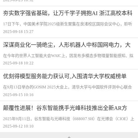
间，信号握得紧、连接更持久，移动生活再无焦虑。它在CPU/GPU/NPU全
面焕新之上
夯实数字强省基础，让万千学子拥抱AI 浙江高校本科
新生人工智能通识课全覆盖
17日下午，中国美术学院2025级新生聚集在良渚校区国际会议中心，聆听
该校杨树副教授开设的人工智能通识课《人工智能艺术原理》第一讲。下
2025-09-18 15:27
课时，设计专业大一女生求诗涵意犹未尽：“原来智能的起源要从40亿年前
说起，我喜
深谋商业化一骑绝尘，人形机器人中标国网电力，大
载重eVTOL即将首飞
在今年的世界人工智能大会WAIC上，因发布多模态多物理量智能感知、拟
人动态视觉与力控、人形机器人脑机交互、压电式六维力传感器、基于能
2025-09-18 10:22
量的AI世界模型等新一代人形机器人核心技术，德国红点与美国缪斯双奖
得主人形机
优刻得模型服务能力获认可,入围清华大学权威榜单
在9月13日举办的GOSIM 2025大会上，清华大学与中国软件评测中心联合
发布了《2025大模型服务性能排行榜》，优刻得成功入选DeepSeek-R1-
2025-09-15 10:16
0528和Kimi-K2-Instruct模型服务性能榜单。优刻得成功入选《2025大模型
服务性能排行
颠覆性进展！谷东智能携手光峰科技推出全新AR方
案，重构行业价格体系
2025年9月11日，谷东智能与光峰科技（688007.SH）在光博会（CIOE）上
举办联合发布会，正式推出业内首创的“LCoS（硅基液晶）+PVG光波导“的
2025-09-12 10:10
“一拖二“AR眼镜光学解决方案，并签署战略合作协议及10000台采购订
单。该方案