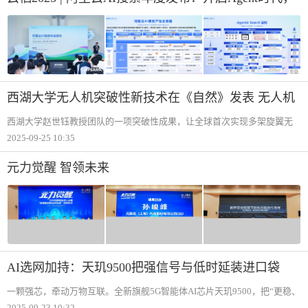
重构搜索新范式
西湖大学无人机突破性新技术在《自然》发表 无人机
空中“握手”，精确到厘米级
西湖大学赵世钰教授团队的一项突破性成果，让全球首次实现多架旋翼无
人机在飞行过程中交换工具，成功解决近距离飞行与高精度操作不可兼得
2025-09-25 10:35
的全球技术难题。24日，论文发表于最新一期《自然》（Nature）。走进赵
世钰团队的
元力觉醒 智领未来
AI选网加持：天玑9500把强信号与低时延装进口袋
一颗强芯，牵动万物互联。全新旗舰5G智能体AI芯片天玑9500，把“更稳、
更快、更聪明、更省电“的通信体验装进你的日常：电梯里、地铁上、车流
2025-09-23 10:32