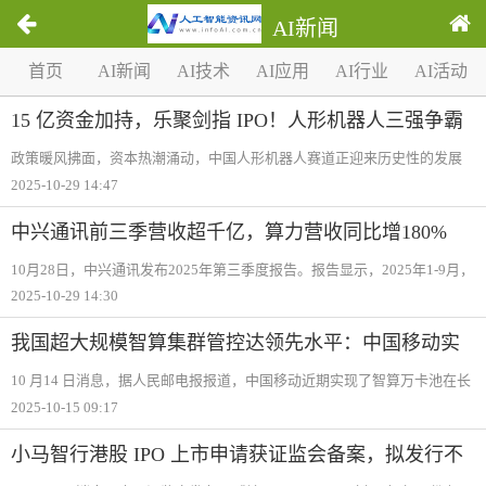
AI新闻
1
首页
AI新闻
AI技术
AI应用
AI行业
AI活动
/
0
15 亿资金加持，乐聚剑指 IPO！人形机器人三强争霸
赛悬念再升级
政策暖风拂面，资本热潮涌动，中国人形机器人赛道正迎来历史性的发展
机遇。在宇树、智元、乐聚形成的行业第一梯队中，竞争逻辑正悄然发生
2025-10-29 14:47
深刻变革——若说此前行业聚焦于技术单点突破的“精英赛“，那么乐聚近
中兴通讯前三季营收超千亿，算力营收同比增180%
10月28日，中兴通讯发布2025年第三季度报告。报告显示，2025年1-9月，
公司实现营收1,005.2亿元，同比增长11.6%；归母净利润53.2亿元；扣非归
2025-10-29 14:30
母净利润38.8亿元。前三季度，受国内运营商通信基础设施投资下降的影
响，公司运营商
我国超大规模智算集群管控达领先水平：中国移动实
现智算万卡池在长周期训练场景持续稳定运行
10 月14 日消息，据人民邮电报报道，中国移动近期实现了智算万卡池在长
周期训练场景下持续稳定运行，训练稳定性达到行业领先水平，标志着我
2025-10-15 09:17
国在超大规模智算集群管控领域已具备领先水平，解决了超大规模算力集
群调度、高可
小马智行港股 IPO 上市申请获证监会备案，拟发行不
超过 1.02 亿普通股