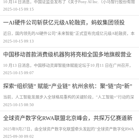
10 月14 日消息，中国证监会发布了《关于Pony AI Inc.（小马智行股份有限
公司）境外发行上市备案通知书》。公告显示，小马智行拟发行不超过
2025-10-15 09:15
102,146,500 股普通股并在香港联合交易所上市。今年3 月，业界有消息称
小马智行
一AI硬件公司斩获亿元级A轮融资，蚂蚁集团领投
近日，国内领先的AI硬件公司“未来智能“正式宣布完成亿元级A轮融资，本
轮融资由蚂蚁集团领投，启明创投超额跟投。值得关注的是，这已是该公
2025-10-15 09:13
司在今年1月和4月相继完成Pre A轮与Pre A+轮融资后，年内实现的第三轮融
资进展。
中国移动首款消费级机器狗将亮相全国多地旗舰营业
厅
10 月13 日消息，中国移动灵犀智能体赋能论坛于10 月11 日在广州召开，
中国移动智慧家庭运营中心总经理于蓉蓉正式宣布灵犀机器人智创体验官
2025-10-15 09:07
计划全面启动。中国移动在2024 年推出首款四足机器人原型机，历经40 余
轮迭代，
探索“组织链” 赋能“产业链” 杭州余杭：聚“链”向“新”
赋能“人工智能+”
当前，人工智能发展步入全球格局重构的关键阶段，“人工智能+“行动的深
入实施正推动算力竞赛与生态共创成为产业竞争的核心。作为浙江经济第
2025-10-15 08:50
一区、杭州城市重要新中心，杭州市余杭区持续放大数字经济先发优势，
不断夯实实
全球资产数字化RWA联盟北京峰会，共探万亿赛道新
路径
2025年9月27日，由全球资产数字化联盟牵头发起的“全球资产数字化RWA
生态联盟启动会暨RWA生态高峰论坛“在北京金隅喜来登大酒店隆重举行。
2025-09-30 09:02