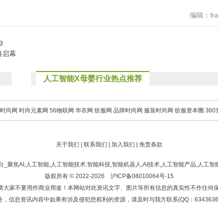
编辑：fra
g
将启幕
人工智能X母婴行业热点推荐
时尚网
时尚元素网
56物联网
华衣网
纺服网
品牌时尚网
服装时尚网
纺服资本圈
36
关于我们
|
联系我们
|
加入我们
|
免责条款
台_聚焦AI,人工智能,人工智能技术,智能科技,智能机器人,AI技术,人工智能产品,人
版权所有 © 2022-2026
沪ICP备08010064号-15
！请大家不要用作商业用途！本网站对此资讯文字、图片等所有信息的真实性不作任何
，信息资讯内容中如果有涉及侵犯您权利的资源，请及时与我方联系(QQ：6343636