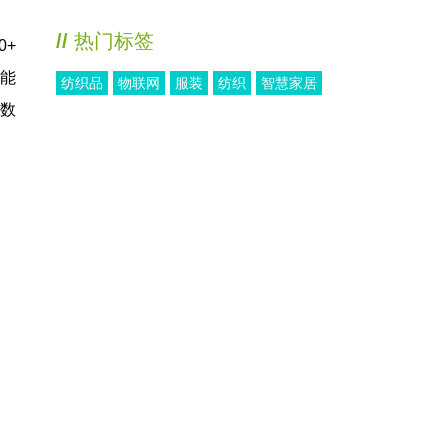
//
热门标签
0+
智能
纺织品
物联网
服装
纺织
智慧家居
I数