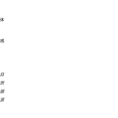
命体
情感
之目
所
据
系原