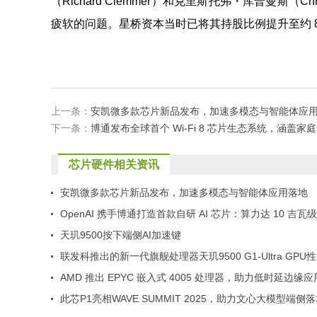
（Richard Clemmer）和克里斯托弗・库普曼斯（C
疲软的问题。星桥资本当时已将其持股比例提升至约 8
上一条：
安凯微多款芯片新品发布，加速多模态与智能体应
下一条：
博通发布全球首个 Wi-Fi 8 芯片生态系统，涵盖
芯片硬件相关资讯
安凯微多款芯片新品发布，加速多模态与智能体应用落地
OpenAI 携手博通打造首款自研 AI 芯片：算力达 10 吉瓦
2026 年下半年开始推进研发
天玑9500按下端侧AI加速键
联发科推出的新一代旗舰处理器天玑9500 G1-Ultra GPU性
能、能效、游戏全场称霸！
AMD 推出 EPYC 嵌入式 4005 处理器，助力低时延边缘应
此芯P1亮相WAVE SUMMIT 2025，助力文心大模型端侧