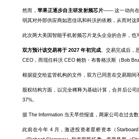
然而，
苹果正逐步自主研发射频芯片
—— 这一动向在
弱其对外部供应商如思佳讯和科沃的依赖，从而对这
此次两大美国智能手机射频芯片龙头企业的合并，也
双方预计该交易将于 2027 年初完成
。交易完成后，思
CEO，而现任科沃 CEO 鲍勃・布鲁格沃斯（Bob Br
根据提交给监管机构的文件，双方已同意在交易期间
股权结构方面，以完全稀释为基础计算，合并后公司的
37%。
据 The Information 当天早些报道，两家公司
此前在今年 4 月，激进投资者星桥资本（Starbo