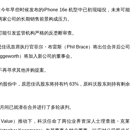
今年早些时候发布的iPhone 16e 机型中已初现端倪，未来可
两家公司的长期销售前景构成压力。
可能引发监管机构严格的反垄断审查。
佳讯首席执行官菲尔・布雷斯（Phil Brace）将出任合并后公
uggeworth）将加入新公司的董事会。
不再寻求其他并购提案。
股份中，原思佳讯股东将持有约 63%，原科沃股东则持有剩
在过去数月间已就潜在合并进行了多轮谈判。
ard Value）推动下，科沃任命了两位业界资深人士理查德・克