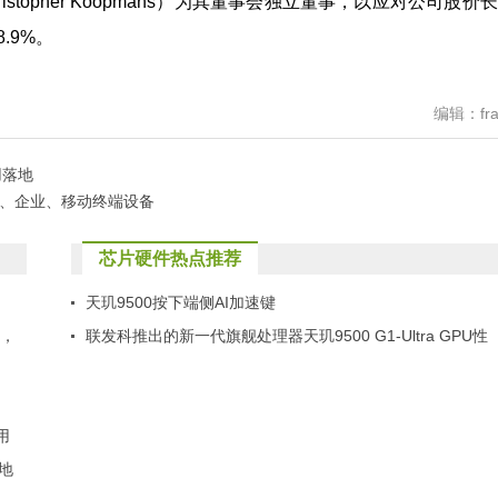
hristopher Koopmans）为其董事会独立董事，以应对公司股价
.9%。
编辑：fra
用落地
家庭、企业、移动终端设备
芯片硬件热点推荐
天玑9500按下端侧AI加速键
级，
联发科推出的新一代旗舰处理器天玑9500 G1-Ultra GPU性
能、能效、游戏全场称霸！
用
落地