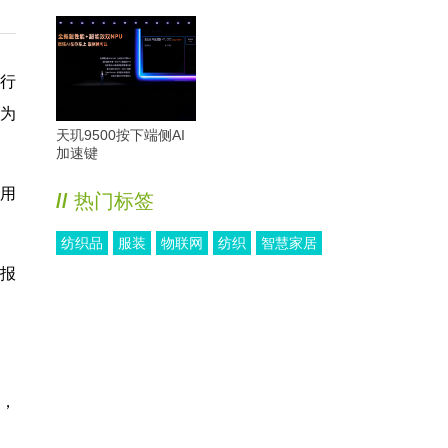
同行
，为
天玑9500按下端侧AI
加速键
用
//
热门标签
纺织品
服装
物联网
纺织
智慧家居
总报
月，