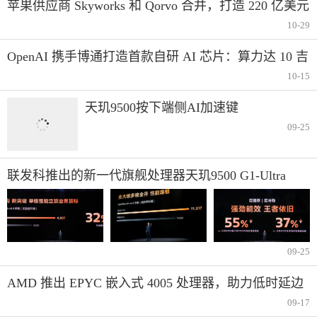
苹果供应商 Skyworks 和 Qorvo 合并，打造 220 亿美元
射频芯片巨头
10-29
OpenAI 携手博通打造首款自研 AI 芯片：算力达 10 吉
瓦级，2026 年下半年开始推进研发
10-15
天玑9500按下端侧AI加速键
09-25
联发科推出的新一代旗舰处理器天玑9500 G1-Ultra
GPU性能、能效、游戏全场称霸！
09-25
AMD 推出 EPYC 嵌入式 4005 处理器，助力低时延边
缘应用
09-17