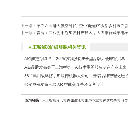
上一条：
绍兴农业进入低空时代 “空中新走廊”激活乡村振兴
下一条：
青海：共和县不断加强科技投入，大力推行藏羊电
人工智能X纺织服装相关资讯
AI领航慧织新章：2025纺织服装成长型品牌大会即将启幕
Aitu品牌发布会于上海举办，Ai技术重塑服装制造产业未来
361°集团战略携手斯坦德机器人公司，开启品牌智能化进
征程
歌尔股份发布首款 XR 智能交互手环参考设计
友情链接
：
人工智能资讯网
商旅生活网
服饰珠宝网
家纺时尚网
母婴