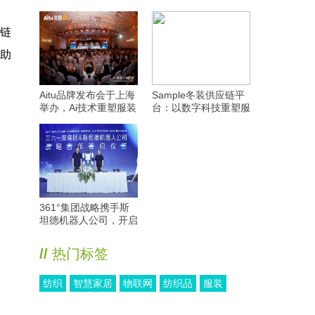
应链
助
Aitu品牌发布会于上海
Sample冬装供应链平
举办，Ai技术重塑服装
台：以数字科技重塑服
制造产业未来
装制造新范式
361°集团战略携手斯
坦德机器人公司，开启
品牌智能化进阶新征程
//
热门标签
纺织
智慧家居
物联网
纺织品
服装