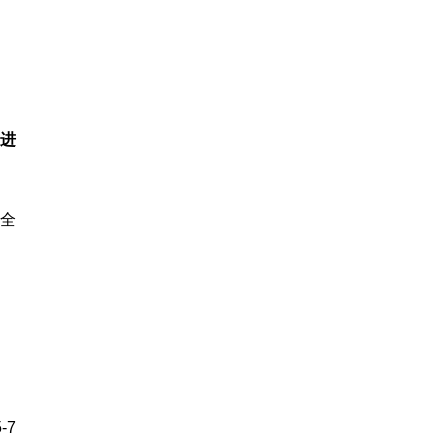
、
进
全
-7