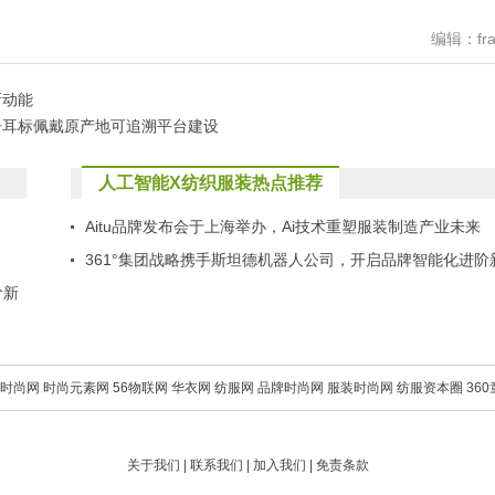
编辑：fra
新动能
子耳标佩戴原产地可追溯平台建设
人工智能X纺织服装热点推荐
Aitu品牌发布会于上海举办，Ai技术重塑服装制造产业未来
361°集团战略携手斯坦德机器人公司，开启品牌智能化进阶
阶新
征程
时尚网
时尚元素网
56物联网
华衣网
纺服网
品牌时尚网
服装时尚网
纺服资本圈
36
关于我们
|
联系我们
|
加入我们
|
免责条款