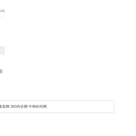
nk
新
0童装网
360内衣网
中韩时尚网