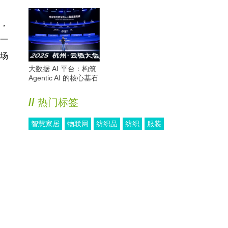
期，
一
场
大数据 AI 平台：构筑
Agentic AI 的核心基石
//
热门标签
智慧家居
物联网
纺织品
纺织
服装