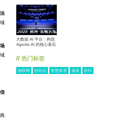
律法
域
大数据 AI 平台：构筑
Agentic AI 的核心基石
场
域
//
热门标签
物联网
纺织品
智慧家居
服装
纺织
、信
商