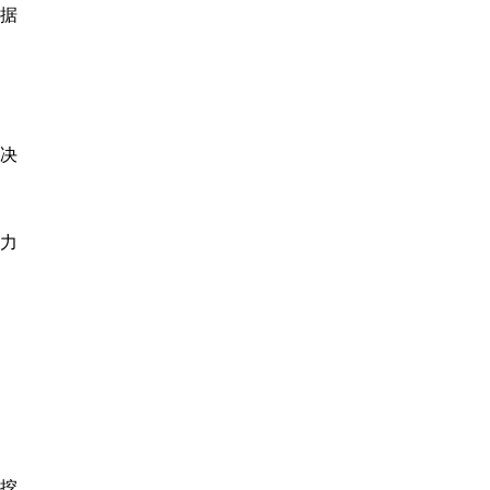
据
决
能力
挖