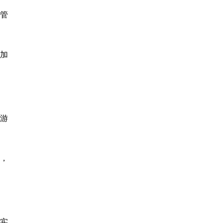
管
加
下游
，
。
实